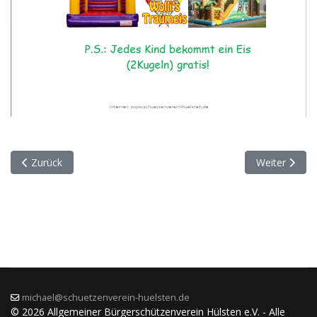
Vorheriger Beitrag: Der Nachtbus fährt wieder
Nächster Bei
Zurück
Weiter
michael@schuetzenverein-huelsten.de
© 2026 Allgemeiner Bürgerschützenverein Hülsten e.V. - Alle