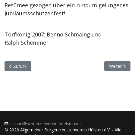
Resümee gezogen über ein rundum gelungenes
Jubiläumsschützenfest!
Torfkönig 2007: Benno Schmäing und
Ralph Schemmer
Vorheriger Beitrag: Musik
Nächster Bei
Zurück
Weiter
michael@schuetzenverein-huelsten.de
© 2026 Allgemeiner Bürgerschützenverein Hülsten e.V. - Alle