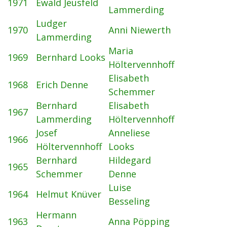
1971
Ewald Jeusfeld
Lammerding
Ludger
1970
Anni Niewerth
Lammerding
Maria
1969
Bernhard Looks
Höltervennhoff
Elisabeth
1968
Erich Denne
Schemmer
Bernhard
Elisabeth
1967
Lammerding
Höltervennhoff
Josef
Anneliese
1966
Höltervennhoff
Looks
Bernhard
Hildegard
1965
Schemmer
Denne
Luise
1964
Helmut Knüver
Besseling
Hermann
1963
Anna Pöpping