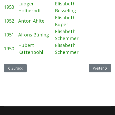
Ludger
Elisabeth
1953
Holberndt
Besseling
Elisabeth
1952
Anton Ahlte
Küper
Elisabeth
1951
Alfons Büning
Schemmer
Hubert
Elisabeth
1950
Kattenpohl
Schemmer
Vorheriger Beitrag: Königspaare von 1980 bis heute
Nächster Bei
Zurück
Weiter